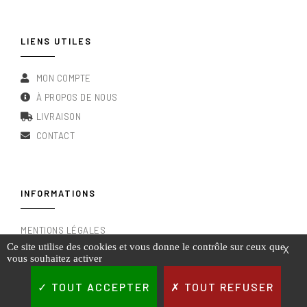
LIENS UTILES
MON COMPTE
À PROPOS DE NOUS
LIVRAISON
CONTACT
INFORMATIONS
MENTIONS LÉGALES
Ce site utilise des cookies et vous donne le contrôle sur ceux que
X
CONDITIONS GÉNÉRALES DE VENTE
vous souhaitez activer
RGPD & POLITIQUE DE CONFIDENTIALITÉ
TOUT ACCEPTER
TOUT REFUSER