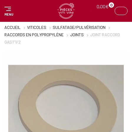
Panneau de gestion des cookies
0
0,00
€
MENU
ACCUEIL
VITICOLES
SULFATAGE/PULVÉRISATION
RACCORDS EN POLYPROPYLÈNE
JOINTS
JOINT RACCORD
GAS1″1/2