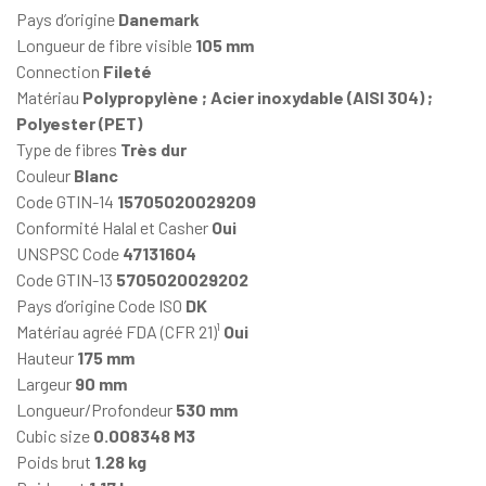
Pays d’origine
Danemark
Longueur de fibre visible
105 mm
Connection
Fileté
Matériau
Polypropylène ; Acier inoxydable (AISI 304) ;
Polyester (PET)
Type de fibres
Très dur
Couleur
Blanc
Code GTIN-14
15705020029209
Conformité Halal et Casher
Oui
UNSPSC Code
47131604
Code GTIN-13
5705020029202
Pays d’origine Code ISO
DK
Matériau agréé FDA (CFR 21)¹
Oui
Hauteur
175 mm
Largeur
90 mm
Longueur/Profondeur
530 mm
Cubic size
0.008348 M3
Poids brut
1.28 kg