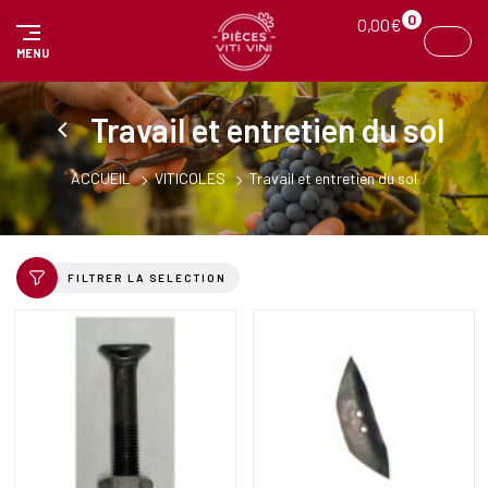
Panneau de gestion des cookies
0
0,00
€
MENU
Travail et entretien du sol
ACCUEIL
VITICOLES
Travail et entretien du sol
FILTRER LA SELECTION