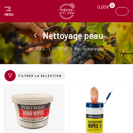
Panneau de gestion des cookies
0
0,00
€
MENU
Nettoyage peau
ACCUEIL
HYGIÈNE
Nettoyage peau
FILTRER LA SELECTION