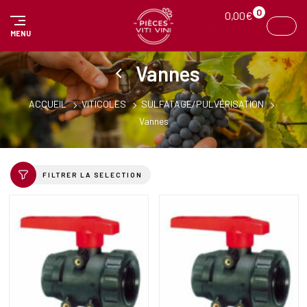
Panneau de gestion des cookies
0
0,00
€
MENU
Vannes
ACCUEIL
VITICOLES
SULFATAGE/PULVÉRISATION
Vannes
FILTRER LA SELECTION