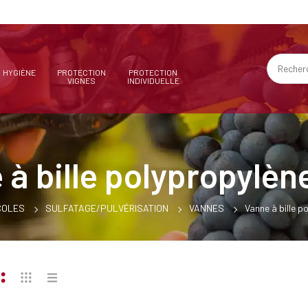
HYGIÈNE
PROTECTION
PROTECTION
VIGNES
INDIVIDUELLE
à bille polypropylèn
COLES
SULFATAGE/PULVÉRISATION
VANNES
Vanne à bille p