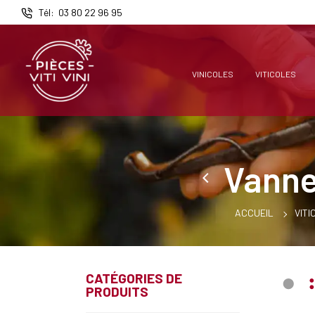
Panneau de gestion des cookies
Tél
03 80 22 96 95
VINICOLES
VITICOLES
Vanne 
ACCUEIL
VITI
CATÉGORIES DE
PRODUITS