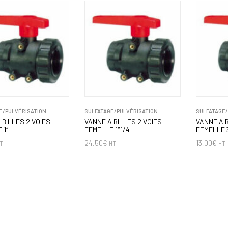
E/PULVÉRISATION
SULFATAGE/PULVÉRISATION
SULFATAGE/
 BILLES 2 VOIES
VANNE A BILLES 2 VOIES
VANNE A B
 1″
FEMELLE 1″1/4
FEMELLE 
24,50
€
13,00
€
T
HT
HT