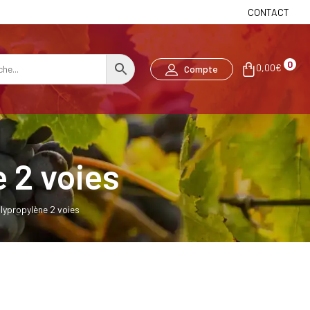
CONTACT
0
0,00
€
Compte
e 2 voies
olypropylène 2 voies