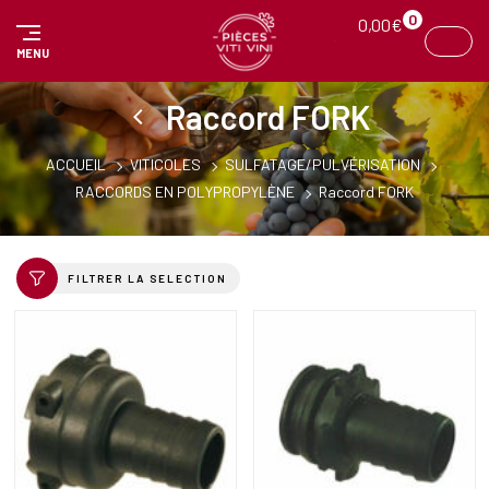
Panneau de gestion des cookies
0
0,00
€
MENU
Raccord FORK
ACCUEIL
VITICOLES
SULFATAGE/PULVÉRISATION
RACCORDS EN POLYPROPYLÈNE
Raccord FORK
FILTRER LA SELECTION