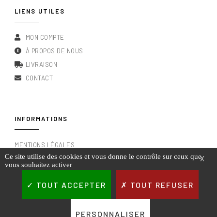
LIENS UTILES
MON COMPTE
À PROPOS DE NOUS
LIVRAISON
CONTACT
INFORMATIONS
MENTIONS LÉGALES
Ce site utilise des cookies et vous donne le contrôle sur ceux que
X
CONDITIONS GÉNÉRALES DE VENTE
vous souhaitez activer
RGPD & POLITIQUE DE CONFIDENTIALITÉ
TOUT ACCEPTER
TOUT REFUSER
PERSONNALISER