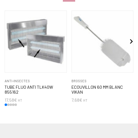
ANTI-INSECTES
BROSSES
TUBE FLUO ANTI TLK40W
ECOUVILLON 60 MM BLANC
855162
VIKAN
17,58
€
7,68
€
HT
HT