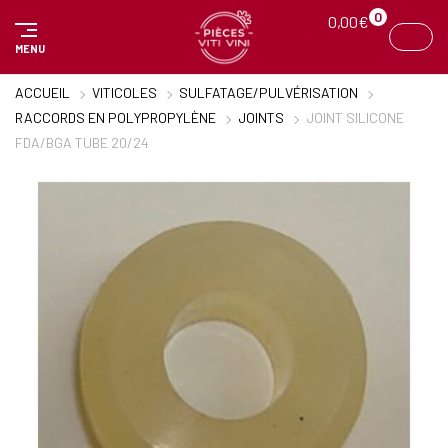
Panneau de gestion des cookies
0
0,00
€
MENU
ACCUEIL
VITICOLES
SULFATAGE/PULVÉRISATION
RACCORDS EN POLYPROPYLÈNE
JOINTS
JOINT SILICONE
FDA/BGA TUBE 20/24