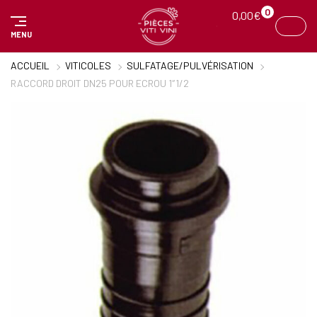
Panneau de gestion des cookies
0
0,00
€
MENU
ACCUEIL
VITICOLES
SULFATAGE/PULVÉRISATION
RACCORD DROIT DN25 POUR ECROU 1″1/2