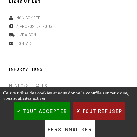
LIENS UTILES
MON COMPTE
À PROPOS DE NOUS
LIVRAISON
CONTACT
INFORMATIONS
MENTIONS LÉGALES
Ce site utilise des cookies et vous donne le contrôle sur ceux que
X
CONDITIONS GÉNÉRALES DE VENTE
vous souhaitez activer
RGPD & POLITIQUE DE CONFIDENTIALITÉ
TOUT ACCEPTER
TOUT REFUSER
PERSONNALISER
PIÈCES VITI VINI COPYRIGHT @2023.