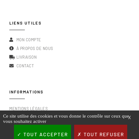
LIENS UTILES
MON COMPTE
À PROPOS DE NOUS
LIVRAISON
CONTACT
INFORMATIONS
MENTIONS LÉGALES
Ce site utilise des cookies et vous donne le contrôle sur ceux que
X
CONDITIONS GÉNÉRALES DE VENTE
vous souhaitez activer
RGPD & POLITIQUE DE CONFIDENTIALITÉ
TOUT ACCEPTER
TOUT REFUSER