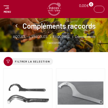
Panneau de gestion des cookies
0
0,00
€
MENU
Compléments raccords
ACCUEIL
VINICOLES
RACCORDS
Compléments
raccords
FILTRER LA SELECTION