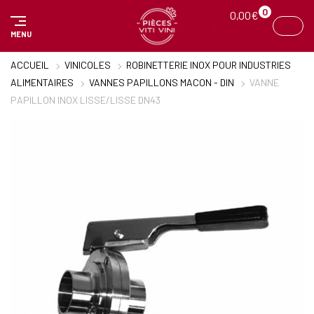
Panneau de gestion des cookies
0
0,00
€
MENU
ACCUEIL
VINICOLES
ROBINETTERIE INOX POUR INDUSTRIES
ALIMENTAIRES
VANNES PAPILLONS MACON - DIN
VANNE
PAPILLON INOX LISSE/LISSE DN43