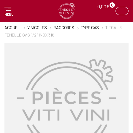
Panneau de gestion des cookies
0
0,00
€
MENU
ACCUEIL
VINICOLES
RACCORDS
TYPE GAS
T EGAL 3
FEMELLE GAS 1/2″ INOX 316