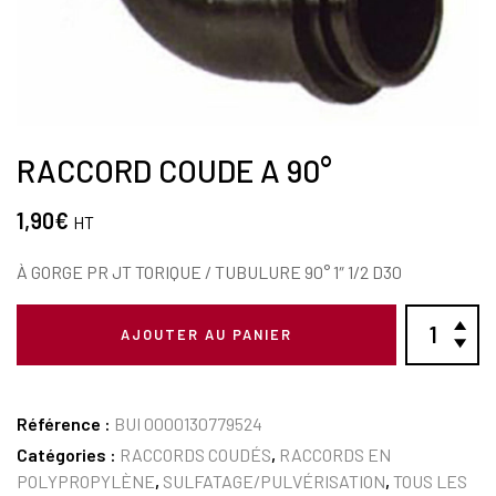
RACCORD COUDE A 90°
1,90
€
HT
À GORGE PR JT TORIQUE / TUBULURE 90° 1″ 1/2 D30
AJOUTER AU PANIER
Référence :
BUI 0000130779524
Catégories :
RACCORDS COUDÉS
,
RACCORDS EN
POLYPROPYLÈNE
,
SULFATAGE/PULVÉRISATION
,
TOUS LES