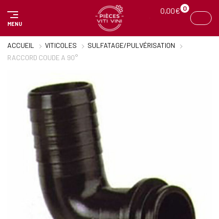
Panneau de gestion des cookies
0
0,00
€
MENU
ACCUEIL
VITICOLES
SULFATAGE/PULVÉRISATION
RACCORD COUDE A 90°