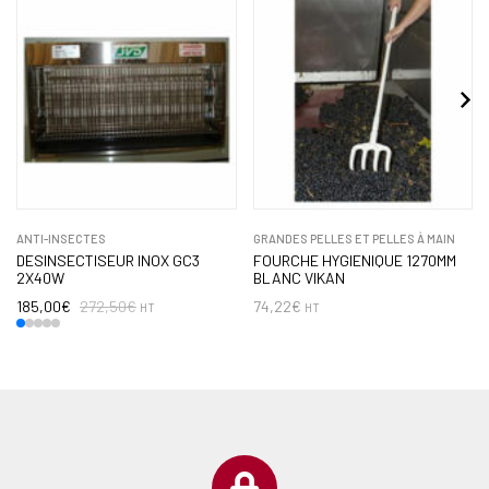
ANTI-INSECTES
GRANDES PELLES ET PELLES À MAIN
DESINSECTISEUR INOX GC3
FOURCHE HYGIENIQUE 1270MM
2X40W
BLANC VIKAN
185,00
€
272,50
€
74,22
€
HT
HT