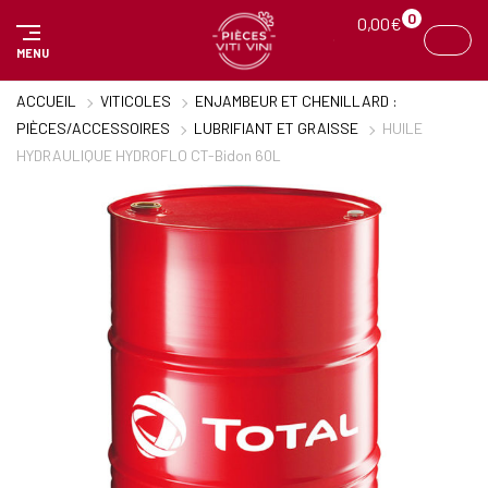
Panneau de gestion des cookies
0
0,00
€
MENU
ACCUEIL
VITICOLES
ENJAMBEUR ET CHENILLARD :
PIÈCES/ACCESSOIRES
LUBRIFIANT ET GRAISSE
HUILE
HYDRAULIQUE HYDROFLO CT-Bidon 60L