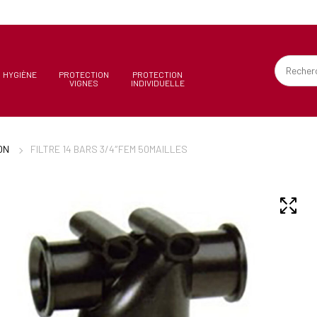
HYGIÈNE
PROTECTION
PROTECTION
VIGNES
INDIVIDUELLE
ON
FILTRE 14 BARS 3/4″FEM 50MAILLES