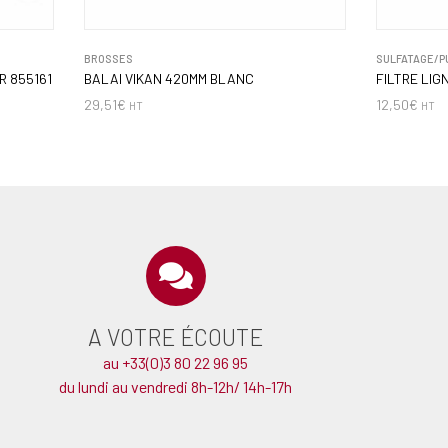
BROSSES
SULFATAGE/P
R 855161
BALAI VIKAN 420MM BLANC
FILTRE LIG
29,51
€
12,50
€
HT
HT
A VOTRE ÉCOUTE
au +33(0)3 80 22 96 95
du lundi au vendredi 8h-12h/ 14h-17h