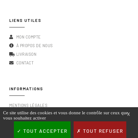
LIENS UTILES
MON COMPTE
À PROPOS DE NOUS
LIVRAISON
CONTACT
INFORMATIONS
MENTIONS LÉGALES
Ce site utilise des cookies et vous donne le contrôle sur ceux que
X
CONDITIONS GÉNÉRALES DE VENTE
vous souhaitez activer
RGPD & POLITIQUE DE CONFIDENTIALITÉ
TOUT ACCEPTER
TOUT REFUSER