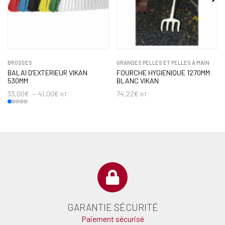
BROSSES
GRANDES PELLES ET PELLES À MAIN
BALAI D’EXTERIEUR VIKAN
FOURCHE HYGIENIQUE 1270MM
530MM
BLANC VIKAN
33,00
€
–
41,00
€
74,22
€
HT
HT
GARANTIE SÉCURITÉ
Paiement sécurisé