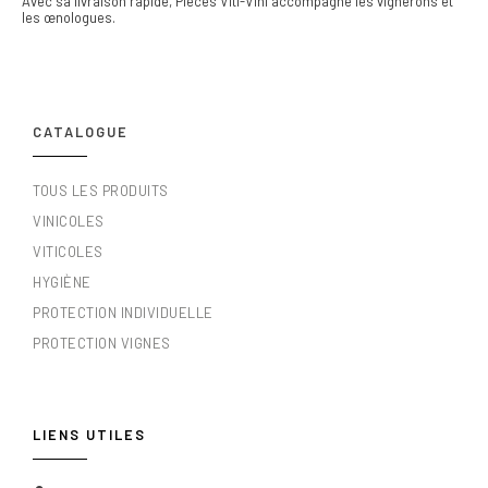
Avec sa livraison rapide, Pièces Viti-Vini accompagne les vignerons et
les œnologues.
CATALOGUE
TOUS LES PRODUITS
VINICOLES
VITICOLES
HYGIÈNE
PROTECTION INDIVIDUELLE
PROTECTION VIGNES
LIENS UTILES