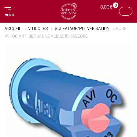
Panneau de gestion des cookies
0
0,00
€
MENU
ACCUEIL
VITICOLES
SULFATAGE/PULVÉRISATION
BUSE
AVI-OC ANTI DER JAUNE ALBUZ 15-65DEGRE