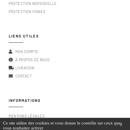
PROTECTION INDIVIDUELLE
PROTECTION VIGNES
LIENS UTILES
MON COMPTE
À PROPOS DE NOUS
LIVRAISON
CONTACT
INFORMATIONS
MENTIONS LÉGALES
Ce site utilise des cookies et vous donne le contrôle sur ceux que
X
CONDITIONS GÉNÉRALES DE VENTE
vous souhaitez activer