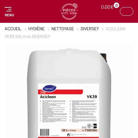
Panneau de gestion des cookies
0
0,00
€
MENU
ACCUEIL
HYGIÈNE
NETTOYAGE
DIVERSEY
ACICLEAN
VK39 20Litres DIVERSEY