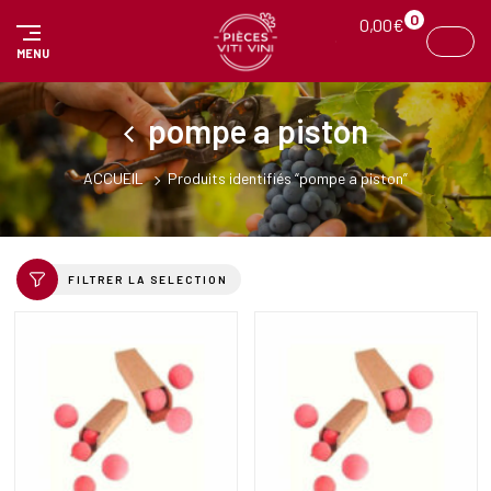
Panneau de gestion des cookies
0
0,00
€
MENU
pompe a piston
ACCUEIL
Produits identifiés “pompe a piston”
FILTRER LA SELECTION