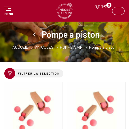
Panneau de gestion des cookies
0
0,00
€
MENU
Pompe a piston
ACCUEIL
VINICOLES
POMPE À VIN
Pompe a piston
FILTRER LA SELECTION