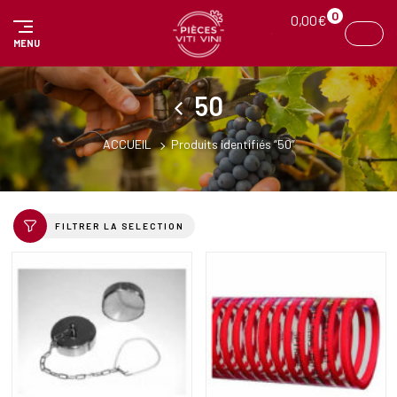
Panneau de gestion des cookies
0
0,00
€
MENU
50
ACCUEIL
Produits identifiés “50”
FILTRER LA SELECTION