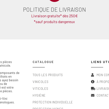
POLITIQUE DE LIVRAISON
Livraison gratuite* dès 250€
*sauf produits dangereux
des pièces
CATALOGUE
LIENS UT
vinicole.
 composants de
TOUS LES PRODUITS
MON CO
ilisés en
us ayez besoin
VINICOLES
À PROP
ou de
i est votre
VITICOLES
LIVRAIS
e pièces.
HYGIÈNE
CONTAC
i-Vini
œnologues.
PROTECTION INDIVIDUELLE