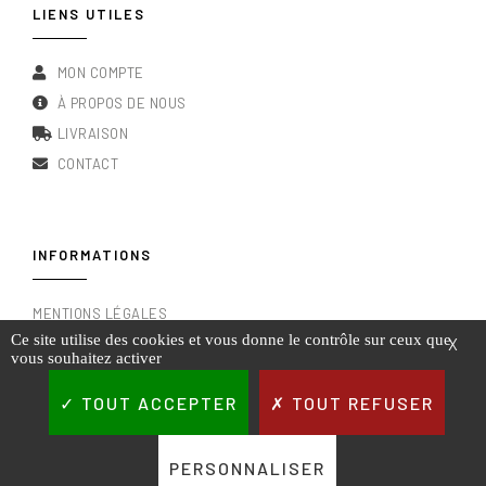
LIENS UTILES
MON COMPTE
À PROPOS DE NOUS
LIVRAISON
CONTACT
INFORMATIONS
MENTIONS LÉGALES
Ce site utilise des cookies et vous donne le contrôle sur ceux que
X
CONDITIONS GÉNÉRALES DE VENTE
vous souhaitez activer
RGPD & POLITIQUE DE CONFIDENTIALITÉ
TOUT ACCEPTER
TOUT REFUSER
PERSONNALISER