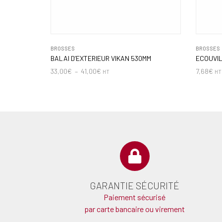
BROSSES
BROSSES
BALAI D’EXTERIEUR VIKAN 530MM
ECOUVIL
33,00
€
–
41,00
€
7,68
€
HT
HT
GARANTIE SÉCURITÉ
Paiement sécurisé
par carte bancaire ou virement