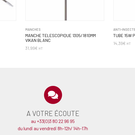
MANCHES
ANTI-INSECT
MANCHE TELESCOPIQUE 1305/1810MM
TUBE 15W 
VIKAN BLANC
14,39
€
HT
31,99
€
HT
A VOTRE ÉCOUTE
au +33(0)3 80 22 96 95
du lundi au vendredi 8h-12h/ 14h-17h