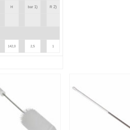
1)
2)
H
bar
R
142,0
2,5
1