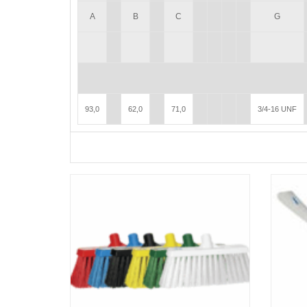
A
B
C
G
93,0
62,0
71,0
3/4-16 UNF