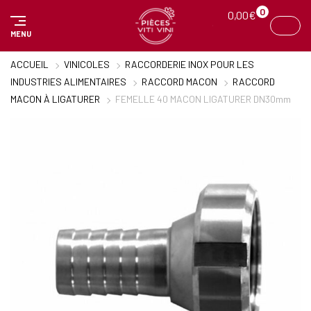
Panneau de gestion des cookies
0
0,00
€
MENU
ACCUEIL
VINICOLES
RACCORDERIE INOX POUR LES
INDUSTRIES ALIMENTAIRES
RACCORD MACON
RACCORD
MACON À LIGATURER
FEMELLE 40 MACON LIGATURER DN30mm