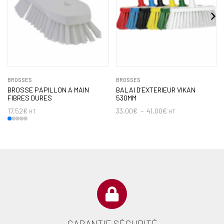
BROSSES
BROSSES
BROSSE PAPILLON A MAIN
BALAI D’EXTERIEUR VIKAN
FIBRES DURES
530MM
17,52
€
33,00
€
–
41,00
€
HT
HT
GARANTIE SÉCURITÉ