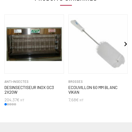
ANTI-INSECTES
BROSSES
DESINSECTISEUR INOX GC3
ECOUVILLON 60 MM BLANC
2X20W
VIKAN
204,37
€
7,68
€
HT
HT