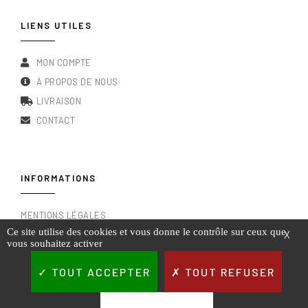
LIENS UTILES
MON COMPTE
À PROPOS DE NOUS
LIVRAISON
CONTACT
INFORMATIONS
MENTIONS LÉGALES
Ce site utilise des cookies et vous donne le contrôle sur ceux que
X
CONDITIONS GÉNÉRALES DE VENTE
vous souhaitez activer
RGPD & POLITIQUE DE CONFIDENTIALITÉ
TOUT ACCEPTER
TOUT REFUSER