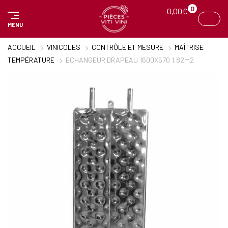
Panneau de gestion des cookies
0
0,00
€
MENU
ACCUEIL
VINICOLES
CONTRÔLE ET MESURE
MAÎTRISE
TEMPÉRATURE
ECHANGEUR DRAPEAU 1600X570 1,82m2