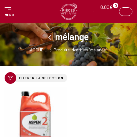
Panneau de gestion des cookies
0
0,00
€
MENU
mélange
ACCUEIL
Produits identifiés “mélange”
FILTRER LA SELECTION