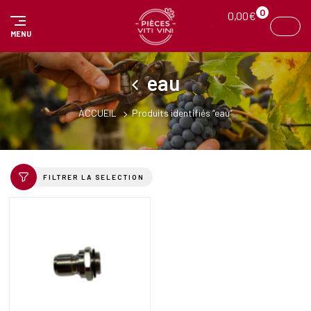
Panneau de gestion des cookies
0
0,00
€
MENU
eau
ACCUEIL
Produits identifiés “eau”
FILTRER LA SELECTION